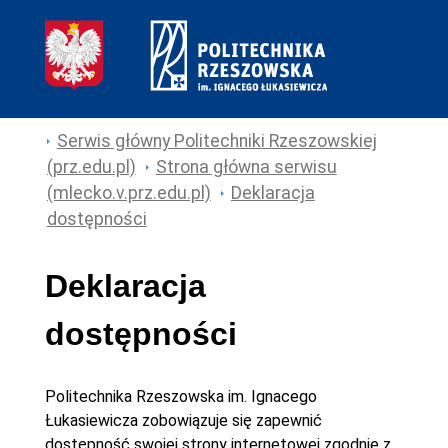
Serwis główny Politechniki Rzeszowskiej
(prz.edu.pl)
Strona główna serwisu
(mlecko.v.prz.edu.pl)
Deklaracja
dostępności
Deklaracja
dostępności
Politechnika Rzeszowska im. Ignacego
Łukasiewicza
zobowiązuje się zapewnić
dostępność swojej
strony internetowej
zgodnie z