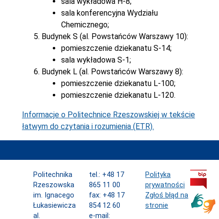
sala wykładowa H-8;
sala konferencyjna Wydziału
Chemicznego;
Budynek S (al. Powstańców Warszawy 10):
pomieszczenie dziekanatu S-14;
sala wykładowa S-1;
Budynek L (al. Powstańców Warszawy 8):
pomieszczenie dziekanatu L-100;
pomieszczenie dziekanatu L-120.
Informacje o Politechnice Rzeszowskiej w tekście
łatwym do czytania i rozumienia (ETR).
Politechnika
tel.: +48 17
Polityka
Rzeszowska
865 11 00
prywatności
im. Ignacego
fax: +48 17
Zgłoś błąd na
Łukasiewicza
854 12 60
stronie
al.
e-mail: